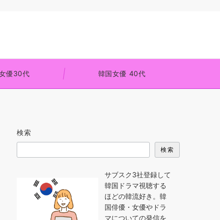
女優30代
韓国女優 40代
検索
検索
サブスク3社登録して
韓国ドラマ視聴する
ほどの韓流好き。韓
国俳優・女優やドラ
マについての発信を