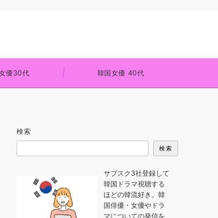
女優30代
韓国女優 40代
検索
検索
サブスク3社登録して
韓国ドラマ視聴する
ほどの韓流好き。韓
国俳優・女優やドラ
マについての発信を