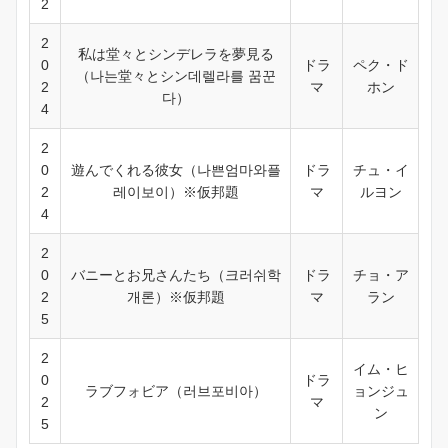
2
2
私は堂々とシンデレラを夢見る
0
ドラ
ペク・ド
（나는堂々とシン데렐라를 꿈꾼
2
マ
ホン
다）
4
2
0
遊んでくれる彼女（나쁜엄마와플
ドラ
チュ・イ
2
레이보이）※仮邦題
マ
ルヨン
4
2
0
バニーとお兄さんたち（크러쉬학
ドラ
チョ・ア
2
개론）※仮邦題
マ
ラン
5
2
イム・ヒ
0
ドラ
ラブフォビア（러브포비아）
ョンジュ
2
マ
ン
5