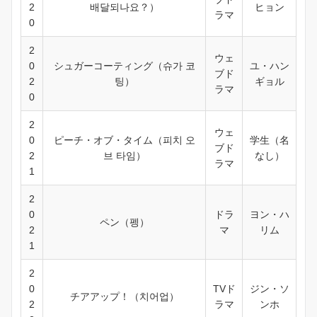
2
배달되나요？）
ヒョン
ラマ
0
2
ウェ
0
シュガーコーティング（슈가 코
ユ・ハン
ブド
2
팅）
ギョル
ラマ
0
2
ウェ
0
ピーチ・オブ・タイム（피치 오
学生（名
ブド
2
브 타임）
なし）
ラマ
1
2
0
ドラ
ヨン・ハ
ペン（펭）
2
マ
リム
1
2
0
TVド
ジン・ソ
チアアップ！（치어업）
2
ラマ
ンホ