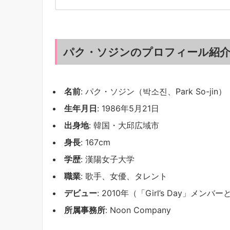
パク・ソジンのプロフィール紹
名前
: パク・ソジン（박소진、Park So-jin）
生年月日
: 1986年5月21日
出身地
: 韓国・大邱広域市
身長
: 167cm
学歴
: 漢陽女子大学
職業
: 歌手、女優、タレント
デビュー
: 2010年（「Girl’s Day」メンバ
所属事務所
: Noon Company