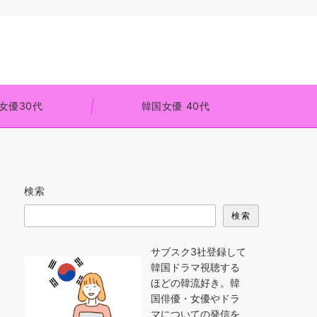
女優30代
韓国女優 40代
検索
検索
サブスク3社登録して
韓国ドラマ視聴する
ほどの韓流好き。韓
国俳優・女優やドラ
マについての発信を