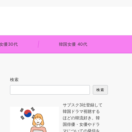
女優30代
韓国女優 40代
検索
検索
サブスク3社登録して
韓国ドラマ視聴する
ほどの韓流好き。韓
国俳優・女優やドラ
マについての発信を