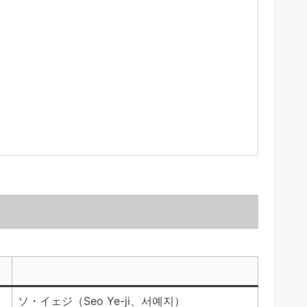
ソ・イェジ（Seo Ye-ji、서예지）