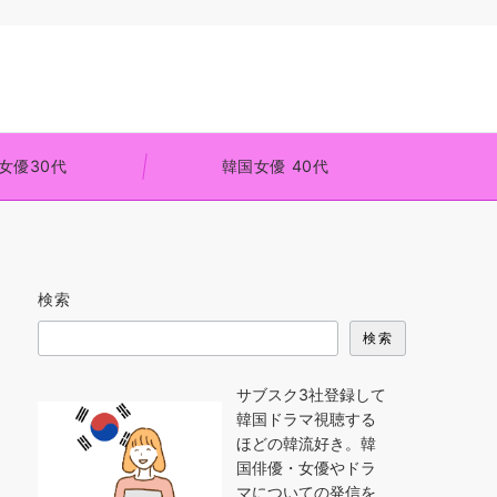
女優30代
韓国女優 40代
検索
検索
サブスク3社登録して
韓国ドラマ視聴する
ほどの韓流好き。韓
国俳優・女優やドラ
マについての発信を